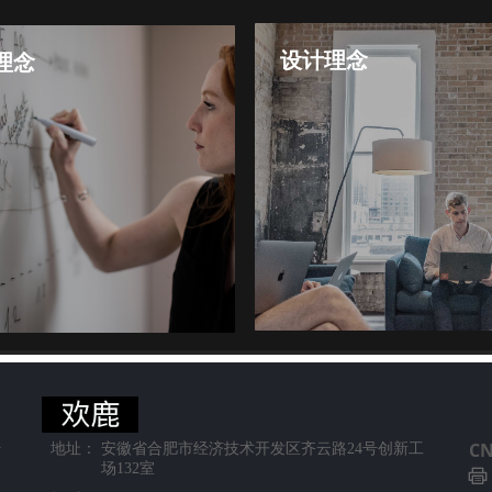
设计理念
理念
用心设计每一个网站，让行动
起点，服务无止境
号
C
地址：
安徽省合肥市经济技术开发区齐云路24号创新工
场132室